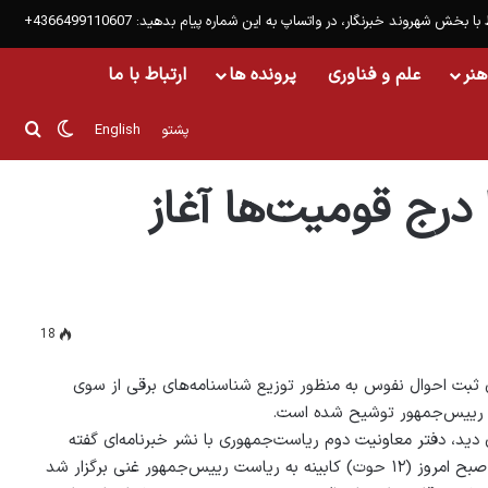
 با بخش شهروند خبرنگار، در واتساپ به این شماره پیام بدهید: 4366499110607+
هنر
علم و فناوری
پرونده ها
ارتباط با ما
تغییر پ
جست
پشتو
English
 درج قومیت‌ها آغاز
18
ثبت احوال نفوس به منظور توزیع شناسنامه‌های برقی از سوی
رییس‌جمهور توشیح شده است.
 دید، دفتر معاونیت دوم ریاست‌جمهوری با نشر خبرنامه‌ای گفته
است که در جلسه صبح امروز (۱۲ حوت) کابینه به ریاست رییس‌جمهور غنی برگزار شد