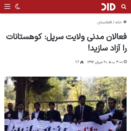
جستجو برای
من
تغییر پ
خانه
/
افغانستان
فعالان مدنی ولایت سرپل: کوهستانات
را آزاد سازید!
۳:۰۰ ب.ظ ۲۰ میزان ۱۳۹۶
17