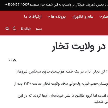
 با بخش شهروند خبرنگار، در واتساپ به این شماره پیام بدهید: 4366499110607+
هنر
علم و فناوری
پرونده ها
ارتباط با ما
تغییر پ
جست
پشتو
English
22
پولیس شمال‌شرق کشور، از کشته‌شدن ۱۵ مخالف مسلح و زخمی‌شدن ۱۲ تن دیگر آنان، در یک حمله هواپیمای بدون ‌سرنشین نیروهای
محفوظ‌الله اکبری، سخنگوی پولیس شمال‌شرق کشور گفت: این افراد در روستای«بصیرخیل» ولسوالی درقد ولایت تخار، ساعت ۳:۳۰ بعد از
ت؛ اما گروه طالبان با نشر خبرنامه‌ای، ادعا کردند که در این