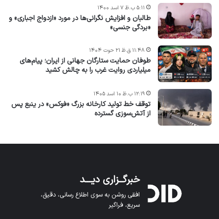
۵:۱۱ ب.ظ ۷ اسد ۱۴۰۰
طالبان و افزایش نگرانی‌ها در مورد «ازدواج اجباری» و
«بردگی جنسی»
۱۱:۴۸ ق.ظ ۲۱ حوت ۱۴۰۴
طوفان حمایت ستارگان جهانی از ایران؛ پیام‌های
میلیاردی روایت غرب را به چالش کشید
۱۲:۱۹ ب.ظ ۱۰ اسد ۱۴۰۵
توقف خط تولید کارخانه بزرگ «فوکس» در ینبع پس
از آتش‌سوزی گسترده
خبرگــزاری دیـــد
افقی روشن به سوی اطلاع رسانی، دقیق،
سریع، فراگیر