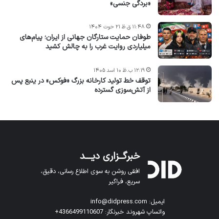
«بردگی جنسی»
۱۱:۴۸ ق.ظ ۲۱ حوت ۱۴۰۴
طوفان حمایت ستارگان جهانی از ایران؛ پیام‌های
میلیاردی روایت غرب را به چالش کشید
۱۲:۱۹ ب.ظ ۱۰ اسد ۱۴۰۵
توقف خط تولید کارخانه بزرگ «فوکس» در ینبع پس
از آتش‌سوزی گسترده
خبرگــزاری دیـــد
افقی روشن به سوی اطلاع رسانی، دقیق،
سریع، فراگیر
ایمیل: info@didpress.com
واتساپ شهروند خبرنگار: 4366499110607+