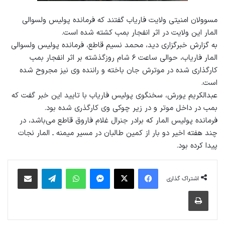
مسوولان امنیتی ولایت فاریاب گفتند که فرمانده پولیس ولسوالی
المار این ولایت در اثر انفجار بمب کشته شده است.
به گزارش خبرگزاری دید، محمد نسیم قاطع، فرمانده پولیس ولسوالی
المار فاریاب، حوالی ساعت ۶ شام روزگذشته بر اثر انفجار بمب
کارگذاری شده در موترش جان باخته و راننده وی نیز مجروح شده
است.
عبدالکریم یورش، سخنگوی پولیس فاریاب با تایید این خبر گفت که
بمب در داخل موتر و در زیر چوکی وی کارگذری شده بود.
فرمانده پولیس المار که برادر جنرال غلام فاروق قاطع می‌باشد، در
چند هفته اخیر دو بار از کمین طالبان در مسیر میمنه ـ المار نجات
پیدا کرده بود.
فیس بوک
X
پیام رسان
واتس آپ
تلگرام
اشتراک گذاری از طریق ایمیل
اشتراک گذاری
چاپ