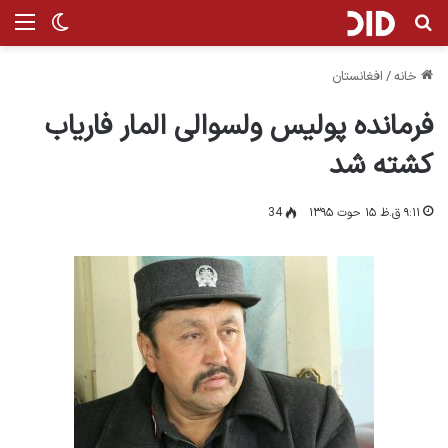
جستجو برای
من
تغییر پ
خانه
/
افغانستان
فرمانده پولیس ولسوالی المار فاریاب
کشته شد
۹:۱۱ ق.ظ ۱۵ حوت ۱۳۹۵
34