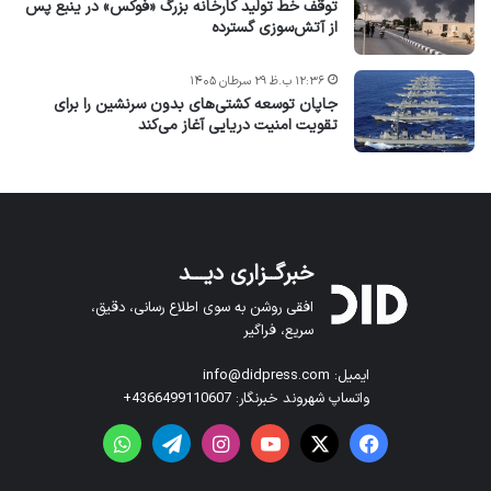
توقف خط تولید کارخانه بزرگ «فوکس» در ینبع پس
از آتش‌سوزی گسترده
۱۲:۳۶ ب.ظ ۲۹ سرطان ۱۴۰۵
جاپان توسعه کشتی‌های بدون سرنشین را برای
تقویت امنیت دریایی آغاز می‌کند
خبرگــزاری دیـــد
افقی روشن به سوی اطلاع رسانی، دقیق،
سریع، فراگیر
ایمیل: info@didpress.com
واتساپ شهروند خبرنگار: 4366499110607+
فیس بوک
X
یوتیوب
اینستاگرام
تلگرام
واتس آپ