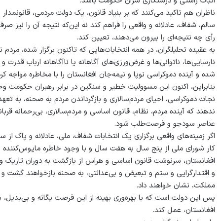
اثبات راستی و درستکاری سران حکومت باشد.
ناظران هم تاکید می‌کنند که بر بنیاد قانون، یک دولت مردمی، قانونمدار و
سالم، شفاف، عادلانه و واقعی را فراهم کند نه این‌که نتیجه آن را نیز 
رأی چه نتیجه‌ای را بیرون می‌دهند، تعیین کند.
به عقیده تحلیلگران، در همه انتخابات‌هایی که تاکنون برگزار شده، مردم ن
نارسایی‌ها، ناتوانی‌ها و غرض‌ورزی‌های آگاهانه یا ناآگاهانه ارباب قدر
شده و آینده دموکراسی نوپا و نیمه‌جان افغانستان را با مخاطره مواجه کر
بنابراین، اکنون این مسوولیت خطیر و سنگین در برابر رهبران حکومت 
نجات دموکراسی، احیای مردم‌سالاری و بازگرداندن مردم به صحنه، به تع
ندهند که آینده مردم، نظام، قانون اساسی و مردم‌سالاری، بی‌رحمانه قربا
عناصر سودجو و فرصت‌طلب شود.
اگر زمینه‌های واقعی برگزاری یک انتخابات شفاف، ملی، عادلانه و پاک 
افغانستان، سرنوشت قانون اساسی و هراس از بازگشت به دوران تاریک 
و اقتدارگرایی و ستم و تبعیض و بی‌عدالتی، به صحنه بازخواهند گشت و ی
مملکت، نشان خواهند داد.
پس این دولت است که با بهره‌وری بهینه از این فرصت یگانه و بی‌بدیل، ب
افغانستان، عمل کند.