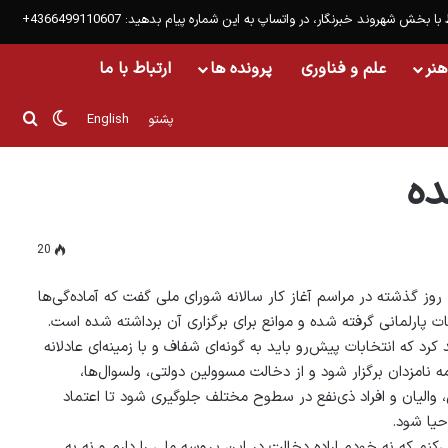
 با بخش شهروند خبرنگار، در واتساپ به این شماره پیام بدهید: 4366499110607+
هنر
علم و فناوری
پرونده ها
ارتباط با ما
تغییر پ
جست
پشتو
English
ده
20
وز گذشته در مراسم آغاز کار سالانه شورای ملی گفت که آماده‌گی‌ها
بات پارلمانی گرفته شده و موانع برای برگزاری آن برداشته شده است.
رد که انتخابات پیش‌‌رو باید به گونه‌ای شفاف و با زمینه‌ای عادلانه
ه نامزدان برگزار شود و از دخالت مسوولین دولتی، ولسوال‌ها،
والیان و افراد ذی‌نفع در سطوح مختلف جلوگیری شود تا اعتماد
حیا شود.
کنم که نه خودم اراده دخالت در این پروسه ملی را دارم و نه به