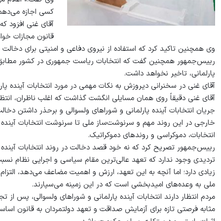
کسی اجازه می‌دهم
آقای غنی افزود که
قانون مجازات خوا
وی همچنین تاکید کرد که استفاده از نیروی دفاعی و امنیتی برای دخالت 
رییس‌جمهور همچنین گفت که انتخابات ریاست جمهوری در کشور مطابق به 
پارلمانی، تاخیر نخواهد داشت.
آقای غنی در سخنرانی دیروزش به نکات مهمی در مورد انتخابات آینده پار
آقای غنی دقیقاً روی همان مسایلی انگشت گذاشت که اغلب ناظران، انتظا
جریان انتخابات آینده پارلمانی و شوراهای ولسوالی و برحذر داشتن دخا
خارجی در این روند مهم و سرنوشت‌ساز ملی تا سرنوشت انتخابات آینده ر
انتخابات، دموکراسی و روندهای دموکراتیک.
رییس‌جمهور تصریح کرد که نه خود قصد دخالت در روند انتخابات آینده را 
تردیدی وجود ندارد که تعهد عالی‌ترین مقام سیاسی و اجرایی نظام نسبت
زیادی دارد؛ اما آنچه به این تعهد، ارزش و اهمیت مضاعف می‌دهد، الت
ملی به وعده‌های امیدبخشی است که در این زمینه می‌سپارند.
مردم انتظار دارند انتخابات آینده پارلمانی و شوراهای ولسوالی، پس از 
مثابه فرصتی تازه برای آزمایش صداقت و تعهد دولتمردان به قانون اسا