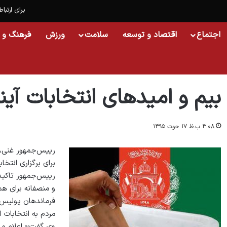
برای ارتباط
اجتماع
اقتصاد و توسعه
سلامت
ورزش
فرهنگ و 
خانه
/
اسلایدشو
/
بیم و امیدهای انتخابات آینده
بیم و امیدهای انتخابات آین
۳:۰۸ ب.ظ ۱۷ حوت ۱۳۹۵
رییس‌جمهور غنی، ر
برای برگزاری انتخا
رییس‌جمهور تاکید ک
و منصفانه برای هم
فرماندهان پولیس، 
مردم به انتخابات ا
وی گفت:« اعلام می‌