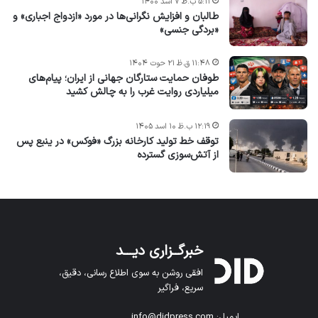
۵:۱۱ ب.ظ ۷ اسد ۱۴۰۰
طالبان و افزایش نگرانی‌ها در مورد «ازدواج اجباری» و
«بردگی جنسی»
۱۱:۴۸ ق.ظ ۲۱ حوت ۱۴۰۴
طوفان حمایت ستارگان جهانی از ایران؛ پیام‌های
میلیاردی روایت غرب را به چالش کشید
۱۲:۱۹ ب.ظ ۱۰ اسد ۱۴۰۵
توقف خط تولید کارخانه بزرگ «فوکس» در ینبع پس
از آتش‌سوزی گسترده
خبرگــزاری دیـــد
افقی روشن به سوی اطلاع رسانی، دقیق،
سریع، فراگیر
ایمیل: info@didpress.com