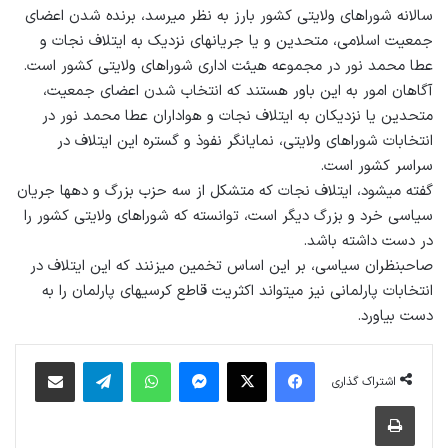
سالانه شوراهای ولایتی کشور بارز به نظر می‎رسد، برنده شدن اعضای
جمعیت اسلامی، متحدین و یا جریان‎های نزدیک به ایتلاف نجات و
عطا محمد نور در مجموعه هیئت اداری شوراهای ولایتی کشور است.
آگاهان امور به این باور هستند که انتخاب شدن اعضای جمعیت،
متحدین یا نزدیکان به ایتلاف نجات و هواداران عطا محمد نور در
انتخابات شوراهای ولایتی، نمایانگر نفوذ و گستره این ایتلاف در
سراسر کشور است.
گفته می‎شود، ایتلاف نجات که متشکل از سه حزب بزرگ و ده‎ها جریان
سیاسی خرد و بزرگ دیگر است، توانسته که شوراهای ولایتی کشور را
در دست داشته باشد.
صاحب‎نظران سیاسی، بر این اساس تخمین می‎زنند که این ایتلاف در
انتخابات پارلمانی نیز می‎تواند اکثریت قاطع کرسی‎های پارلمان را به
دست بیاورد.
فیس بوک
X
پیام رسان
واتس آپ
تلگرام
اشتراک گذاری از طریق ایمیل
اشتراک گذاری
چاپ