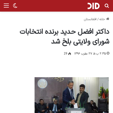
جستجو برای
من
تغییر پ
خانه
/
افغانستان
داکتر افضل حدید برنده انتخابات
شورای ولایتی بلخ شد
۲:۳۵ ب.ظ ۲۷ عقرب ۱۳۹۶
29