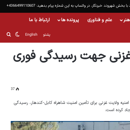
 با بخش شهروند خبرنگار، در واتساپ به این شماره پیام بدهید: 4366499110607+
هنر
علم و فناوری
پرونده ها
ارتباط با ما
تغییر پو
جست
پشتو
English
 غزنی جهت رسیدگی فوری
37
منیه ولایت غزنی برای تأمین امنیت شاهراه کابل-کندهار، رسیدگی
اد کرده است.