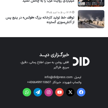
میلیاردی روایت غرب را به چالش کشید
۱۲:۱۹ ب.ظ ۱۰ اسد ۱۴۰۵
توقف خط تولید کارخانه بزرگ «فوکس» در ینبع پس
از آتش‌سوزی گسترده
خبرگــزاری دیـــد
افقی روشن به سوی اطلاع رسانی، دقیق،
سریع، فراگیر
ایمیل: info@didpress.com
واتساپ شهروند خبرنگار: 4366499110607+
فیس بوک
X
یوتیوب
اینستاگرام
تلگرام
واتس آپ