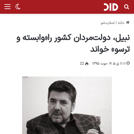
جستجو برای
من
تغییر پ
خانه
/
اسلایدشو
نبیل، دولت‌مردان کشور را«وابسته و
ترسو» خواند
۱۱:۱۱ ق.ظ ۱۹ حوت ۱۳۹۵
22