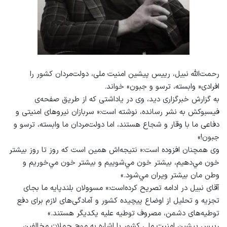
رحمت‌الله نبیل، رییس پیشین امنیت ملی، دولت‌مردان کشور را
افرادی« وابسته، ترسو و جبون» خواند.
به گزارش خبرگزاری دید، وی در یاداشتی که از طریق صفحه‌ی
فیسبوکش به نشر رسانده، نوشته است:« سربازان نيروهاى امنيتى و
دفاعى ما با وقار و شجاع هستند، اما دولت‌مردان ما وابسته، ترسو و
جبون!»
وی همچنان افزوده است:« نتيجه‌اش همين است كه روز تا روز بيشتر
خون مي‌دهيم، بيشتر خون مي‌شوييم و بيشتر خون مي‌خوريم و
وطن مان بیشتر ویران مي‌شود.»
آقای نبیل در ادامه تصریح کرده‌است:« مسوولان بلندپایه ما بجای
تجزیه و تحليل از اوضاع پيچيده كشور و آمادگى‌هاى لازم براى دفع
توطیه‌هاى دشمن، مصروف توطيه عليه یکديگر هستند.»
رییس پیشین امنیت ملی کشور با اشاره به موج حملات مخالفین