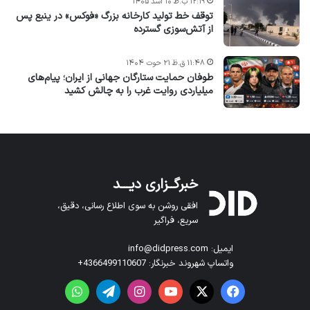
۱۲:۱۹ ب.ظ ۱۰ اسد ۱۴۰۵
توقف خط تولید کارخانه بزرگ «فوکس» در ینبع پس
از آتش‌سوزی گسترده
۱۱:۴۸ ق.ظ ۲۱ حوت ۱۴۰۴
طوفان حمایت ستارگان جهانی از ایران؛ پیام‌های
میلیاردی روایت غرب را به چالش کشید
خبرگــزاری دیـــد
افقی روشن به سوی اطلاع رسانی، دقیق،
سریع، فراگیر
ایمیل: info@didpress.com
واتساپ شهروند خبرنگار: 4366499110607+
فیس بوک
X
یوتیوب
اینستاگرام
تلگرام
واتس آپ