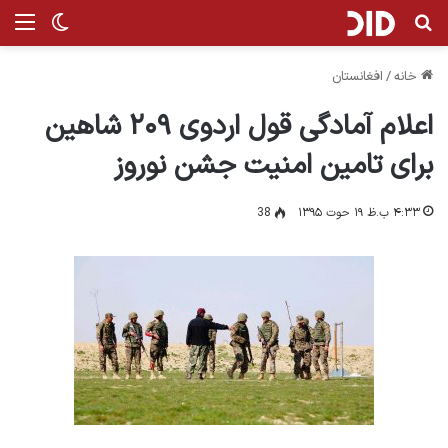
جستجو برای
من
تغییر پ
خانه
/
افغانستان
اعلام آمادگی قول اردوی ۲۰۹ شاهین
برای تامین امنیت جشن نوروز
۴:۳۳ ب.ظ ۱۹ حوت ۱۳۹۵
38