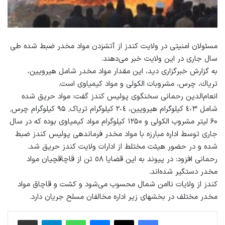
مسئولان امنیتی در ولایت کندز از آتش‎زدن مواد مخدر ضبط شده طى
سال جارى در اين ولایت خبر می‌دهند.
به گزارش خبرگزاری دید، این مقدار مواد مخدر شامل هیرویین،
ترياك، چرس، مشروبات الکولی و مواد کیمیاوی است.
انعام‌الدین رحمانی سخنگوی پولیس کندز گفت: مواد حریق شده
شامل ٤٠٣ کیلوگرام هیرویین، ٢٠٤ کیلوگرام تریاک٬ ۹۵ کیلوگرام چرس٬
۶۰ لیتر مشروب الکولی و ۱۲۵۰ کیلوگرام مواد کیمیاوی بوده که در سال
جاری توسط اداره مبارزه با مواد مخدر فرماندهی پولیس کندز ضبط
شده و در حضور هیئت مختلط از ادارات ولایت کندز حریق شد.
رحمانى افزود: در پيوند به اين قضايا ٥٨ تن از قاچاقچيان مواد
مخدر دستگير شده‌اند.
كندز از ولايات ناامن شمال محسوب مى‌شود و کشت و قاچاق مواد
مخدر مختلف در بخش‎های زیر اداره مخالفان مسلح جریان دارد.
فیس بوک
X
پیام رسان
واتس آپ
تلگرام
اشتراک گذاری از طریق ایمیل