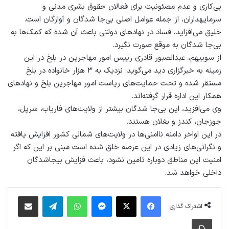
بی‌کاری و عدم مصئونیت برای فعالان حقوق بشری مدنی و
سرمایه‎داران، از جمله عوامل اصلی بی‌جا شدگان و آوارگان است.
خلیق می‌افزاید، فساد در نهادهای دولتی باعث آن شده که کمک‌ها به
بی‌جا شدگان به موقع صورت نگیرد.
از سویی‎هم، عبدالصبور قادری رییس امور مهاجرین در بلخ در این
زمینه به خبرگزاری دید می‌گوید: نزدیک به ۳ هزار خانواده در بلخ
مستقر شده و تحت حمایت‌های ریاست امور مهاجرین بلخ و نهادهای
همکار این اداره قرار گرفته‌اند.
وی می‌افزید، این بی‌جا شدگان بیشتر از ولایت‌های فاریاب، سرپل،
جوزجان، کندز و بغلان هستند.
در این اواخر دامنه ناامنی‌ها در ولایت‌های شمالی کشور افزایش یافته
و نگرانی‌های زیادی در این عرصه خلق شده است مبنی بر این که اگر
امنیت این مناطق دوباره تامین نشود، باعث فزایش بی‎جاشدگان
داخلی خواهد شد.
فیس بوک
X
پیام رسان
واتس آپ
تلگرام
اشتراک گذاری از طریق ایمیل
اشتراک گذاری
چاپ