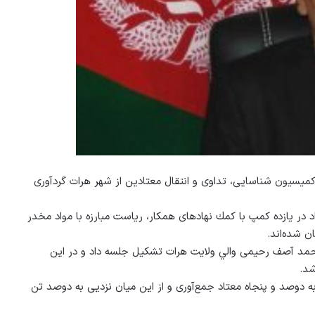
عتادان خيابانی، زير نظر كميسيون شناسايی، تداوی و انتقال معتادين از شهر هرات گردآوری
د در يازده كمپ با كمك نهادهای همكار، رياست مبارزه با مواد مخدر
ن شده‌اند.
محمد آصف رحيمی والي ولايت هرات تشكيل جلسه داد و در این
شد.
ه دوصد و پنجاه معتاد جمع‌آوری و از اين ميان نزديی به دوصد تن