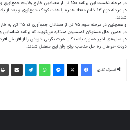
در مرحله نخست اين برنامه ۱۵۰ تن از معتادين خارج ولايات جمع‌آوري و با وسايط رياست ترانسپورت به ولايات اصلي‌شان انتقال داده شدند.
در مرحله دوم ۱۳ خانم معتاد همراه با هفت كودک جمع‌آوری و بع
شدند.
و همچنین در مرحله سوم ۷۵ تن از معتادان جمع‌آوری كه ۳۵ تن به خارج ولايت اعزام و متباقی در داخل هرات تداوی شدند.
در همین حال مسئولان كميسيون متذکره مي‌گويند که برنامه شناسايی و تدا
در سال‌های اخیر همواره باشندگان هرات نگرانی خویش را از افزایش افراد 
دولت خواهان راه حل مناسب برای رفع این معضل شدند.
فیس بوک
X
پیام رسان
واتس آپ
تلگرام
اشتراک گذاری از طریق ایمیل
اشتراک گذاری