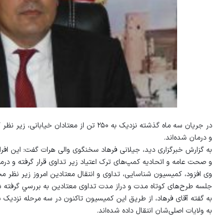
در جريان سه ماه گذشته نزديک به ۲۵۰ تن از م
و درمان شده‌اند.
به گزارش خبرگزاری دید، جیلانی فرهاد سخنگوی والی هرات گفت: اين افرا
و صحت عامه و اتحاديه كمپ‌های ترک اعتياد زير تداوی قرار گرفته و درما
وی افزود، کميسيون شناسايی، تداوی و انتقال معتادين امروز زير نظر 
جلسه طرح‌های كوتاه مدت و دراز مدت تداوی معتادين به بررسي گرفته 
به گفته آقای فرهاد، از طريق اين كميسيون تاكنون در سه مرحله نزديک ب
به ولايات اصلی‌شان انتقال داده شده‌اند.