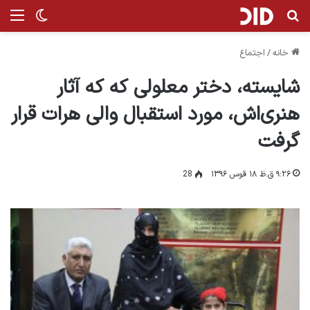
جستجو برای
من
تغییر پ
خانه
/
اجتماع
شایسته، دختر معلولی که که آثار
هنری‌اش، مورد استقبال والی هرات قرار
گرفت
۹:۲۶ ق.ظ ۱۸ قوس ۱۳۹۶
28