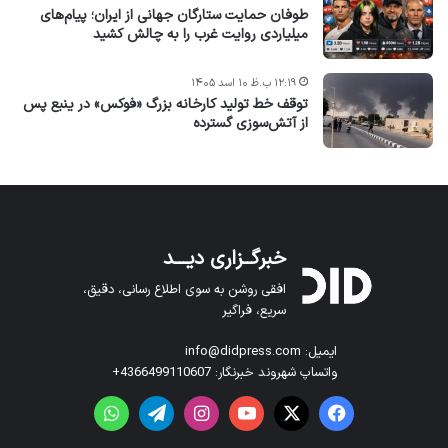
طوفان حمایت ستارگان جهانی از ایران؛ پیام‌های
میلیاردی روایت غرب را به چالش کشید
۱۲:۱۹ ب.ظ ۱۰ اسد ۱۴۰۵
توقف خط تولید کارخانه بزرگ «فوکس» در ینبع پس
از آتش‌سوزی گسترده
خبرگــزاری دیـــد
افقی روشن به سوی اطلاع رسانی، دقیق،
سریع، فراگیر
ایمیل: info@didpress.com
واتساپ شهروند خبرنگار: 4366499110607+
فیس بوک
X
یوتیوب
اینستاگرام
تلگرام
واتس آپ