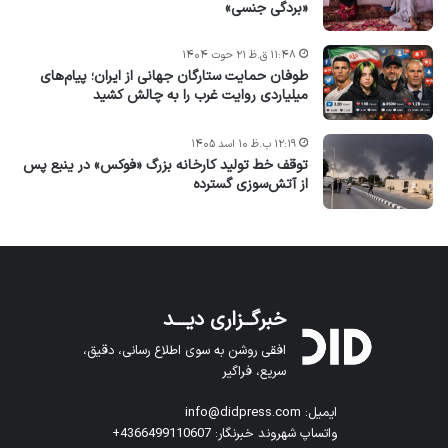
«بردگی جنسی»
۱۱:۴۸ ق.ظ ۲۱ حوت ۱۴۰۴
طوفان حمایت ستارگان جهانی از ایران؛ پیام‌های
میلیاردی روایت غرب را به چالش کشید
۱۲:۱۹ ب.ظ ۱۰ اسد ۱۴۰۵
توقف خط تولید کارخانه بزرگ «فوکس» در ینبع پس
از آتش‌سوزی گسترده
خبرگــزاری دیـــد
افقی روشن به سوی اطلاع رسانی، دقیق،
سریع، فراگیر
ایمیل: info@didpress.com
واتساپ شهروند خبرنگار: 4366499110607+