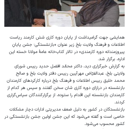
همایشی جهت گرامی‎داشت از پایان دوره کاری شش کارمند ریاست
اطلاعات و فرهنگ ولایت بلخ زیر عنوان «بازنشستگی؛ جشن پایانِ
پیروزمندانه دوره کارمندی» در تالار کتاب‌خانه عامۀ مولانا خسته این
اداره، برگزار شد.
به گزارش خبرگزاری دید، داکتر محمّد افضل حدید رییس شورای
ولایتی بلخ، عبدالفیّاض مهرآیین رییس دفتر ولایت بلخ و صالح
محمد خلیق رییس اطلاعات و فرهنگ بلخ درباره کارکردهای کارمندان
بازنشسته در درازای دوره کاری شان سخن گفتند و سپس هر کدام از
کارمندان بازنشسته این اقدام را ستوده، از برگزارکنندگان سپاس‌گزاری
کردند.
بازنشستگان در کشور به دلیل ضعف مدیریتی ادارات دچار مشکلات
خاصی است و گفته می‌شود که این جشن اولین جشن بازنشستگی در
کشور محسوب می‌شود.