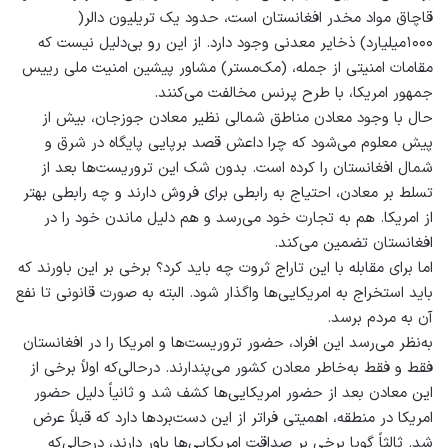
قاچاق مواد مخدر افغانستان است، حدود یک تریلیون دالر(
۱۰۰۰میلیارد) ذخایر معدنی وجود دارد. از این رو بی‌دلیل نیست که
مقامات امنیتی از جمله، (مک‌مستر) مشاور پیشین امنیت ملی رییس‌
جمهور امریکا، با طرح پرنس مخالفت می‌کنند.
حال با وجود معادن مناطق شمالی نظیر معادن جوزجان، بیش از
پیش معلوم می‌شود که چرا داعش قصد برپایی پایگاه در شرق و
شمال افغانستان را کرده است. بدون شک این تروریست‌ها بعد از
تسلط بر معادن، احتیاج به رابطی برای فروش دارند و چه رابطی بهتر
از امریکا. هم به تجارت خود می‌رسد و هم دلیل ماندن خود را در
افغانستان تضمین می‌کند.
اما برای مقابله با این تاراج ثروت چه باید کرد؟ برخی بر این باورند که
باید استخراج به امریکایی‌ها واگذار شود. البته به صورت قانونی تا نفع
آن به مردم برسد.
به‌نظر می‌رسد این افراد، حضور تروریست‌ها و امریکا را در افغانستان
فقط و فقط به‌خاطر معادن کشور می‌پندارند. درحالی‌که اولاً برخی از
این معادن بعد از حضور امریکایی‌ها کشف شد و ثانیاً دلیل حضور
امریکا در منطقه، اهمیتی فراتر از این دست‌بردها دارد که قبلاً عرض
شد. ثالثاً گویا برخی بر صداقت امریکایی‌ها باور دارند، درحالی‌که