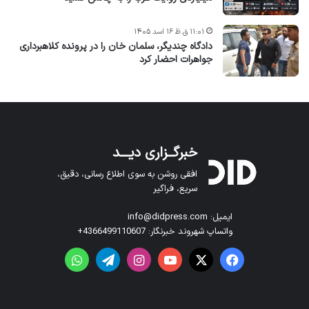
۱۱:۰۱ ق.ظ ۱۶ اسد ۱۴۰۵
دادگاه چندیگر، سلمان خان را در پرونده کلاهبرداری
جواهرات احضار کرد
خبرگــزاری دیـــد
افقی روشن به سوی اطلاع رسانی، دقیق،
سریع، فراگیر
ایمیل: info@didpress.com
واتساپ شهروند خبرنگار: 4366499110607+
فیس بوک
X
یوتیوب
اینستاگرام
تلگرام
واتس آپ