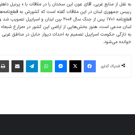
به نقل از منابع عربی، آقای عون این سخنان را در ملاقات با « پرنیل داهل
رییس جمهوری لبنان در این ملاقات گفته است که کشورش به قطع‌نامه‌های ملل متحد 
قطع‌نامه ۱۷۰۱ پس از جنگ سال ۲۰۰۶ بین لبنان و اسراییل تصویب شد و هدف آن جلوگیری از تکرار درگیری و تنش بین دو طرف بوده است.
لبنان مدعی است، هنوز بخش‌هایی از اراضی این کشور در «مزارع شبعا» 
به تازگی حکومت اسراییل تصمیم به احداث دیوار حایل در مناطق غربی 
خوانده می‌شود.
فیس بوک
X
پیام رسان
واتس آپ
تلگرام
اشتراک گذاری از طریق ایمیل
اشتراک گذاری