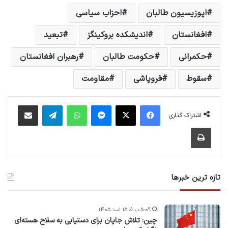
اپوزیسیون طالبان
احزاب سیاسی
افغانستان
اندیشکده بروکینگز
تبعید
حکمرانی
حکومت طالبان
رهبران افغانستان
سقوط
فروپاشی
مقاومت
فیس بوک
X
پیام رسان
واتس آپ
تلگرام
اشتراک گذاری از طریق ایمیل
اشتراک گذاری
چاپ
تازه ترین خبرها
۵:۰۹ ب.ظ ۱۵ اسد ۱۴۰۵
چین: تلاش جاپان برای دستیابی به سلاح هسته‌ای