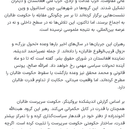
عالی مقاومت، حزب عدالت و آزادی، حزب ملی افغانستان و دیگران
تشکیل شدند. این گروه‌ها در شهرهایی چون استانبول و وین
نشست‌هایی برگزار کرده‌اند تا بر سر چگونگی مقابله با حکومت طالبان
به اجماع برسند، اما تاکنون، این تلاش‌ها نه در سطح داخلی و نه در
عرصه بین‌المللی، به نتیجه ملموسی نرسیده است.
رهبران این جریان‌ها در سال‌های اخیر بارها وعده «تحول بزرگ» و
«زوال قریب‌الوقوع طالبان» را داده‌اند. از جمله نصیراحمد اندیشه،
نماینده افغانستان در شورای حقوق بشر، گفته است که تا دو ماه
آینده تحولات سیاسی مهمی رخ خواهد داد. امرالله صالح، یونس
قانونی و محمد محقق نیز وعده بازگشت یا سقوط حکومت طالبان را
مطرح کرده‌اند، اما واقعیت میدانی، حکایت از تداوم قدرت طالبان
دارد.
بر اساس گزارش اندیشکده بروکینگز، حکومت سرپرست طالبان
همچنان با قدرت در کابل حکمرانی می‌کند. رهبر این گروه، هبت‌الله
آخوندزاده از دفتر خود در قندهار سیاست‌گذاری کرده و با تمرکز بیشتر
قدرت، ساختار حکومتی حکومت سرپرست را تثبیت کرده است. اگرچه