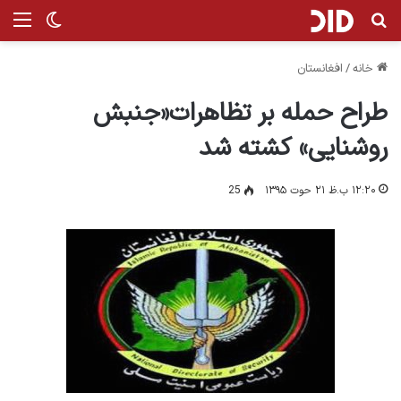
جستجو برای
من
تغییر پ
خانه
/
افغانستان
طراح حمله بر تظاهرات«جنبش
روشنایی» کشته شد
۱۲:۲۰ ب.ظ ۲۱ حوت ۱۳۹۵
25