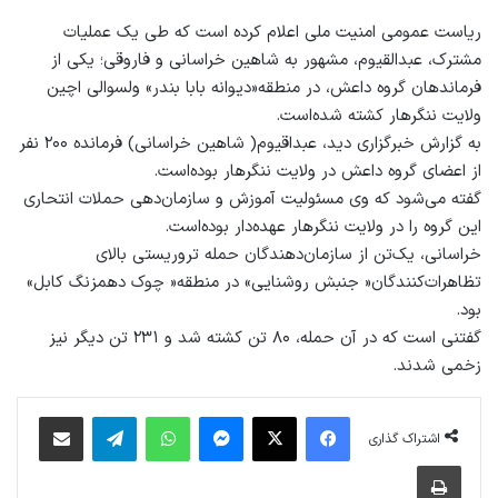
ریاست عمومی امنیت ملی اعلام کرده است که طی یک عملیات
مشترک، عبدالقیوم، مشهور به شاهین خراسانی و فاروقی؛ یکی از
فرماندهان گروه داعش، در منطقه«دیوانه بابا بندر» ولسوالی اچین
ولایت ننگرهار کشته شده‌است.
به گزارش خبرگزاری دید، عبداقیوم( شاهین خراسانی) فرمانده ۲۰۰ نفر
از اعضای گروه داعش در ولایت ننگرهار بوده‌است.
گفته می‌شود که وی مسئولیت آموزش و سازمان‌دهی حملات انتحاری
این گروه را در ولایت ننگرهار عهده‌دار بوده‌است.
خراسانی، یک‌تن از سازمان‌دهندگان حمله تروریستی بالای
تظاهرات‌کنندگان« جنبش روشنایی» در منطقه« چوک دهمزنگ کابل»
بود.
گفتنی است که در آن حمله، ۸۰ تن کشته شد و ۲۳۱ تن دیگر نیز
زخمی شدند.
فیس بوک
X
پیام رسان
واتس آپ
تلگرام
اشتراک گذاری از طریق ایمیل
اشتراک گذاری
چاپ