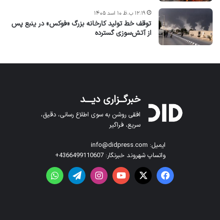
۱۲:۱۹ ب.ظ ۱۰ اسد ۱۴۰۵
توقف خط تولید کارخانه بزرگ «فوکس» در ینبع پس
از آتش‌سوزی گسترده
خبرگــزاری دیـــد
افقی روشن به سوی اطلاع رسانی، دقیق،
سریع، فراگیر
ایمیل: info@didpress.com
واتساپ شهروند خبرنگار: 4366499110607+
فیس بوک
X
یوتیوب
اینستاگرام
تلگرام
واتس آپ