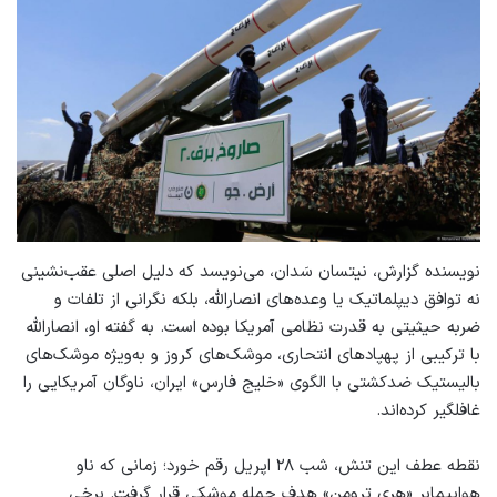
نویسنده گزارش، نیتسان سَدان، می‌نویسد که دلیل اصلی عقب‌نشینی
نه توافق دیپلماتیک یا وعده‌های انصارالله، بلکه نگرانی از تلفات و
ضربه حیثیتی به قدرت نظامی آمریکا بوده است. به گفته او، انصارالله
با ترکیبی از پهپادهای انتحاری، موشک‌های کروز و به‌ویژه موشک‌های
بالیستیک ضدکشتی با الگوی «خلیج فارس» ایران، ناوگان آمریکایی را
غافلگیر کرده‌اند.
نقطه عطف این تنش، شب ۲۸ اپریل رقم خورد؛ زمانی که ناو
هواپیمابر «هری ترومن» هدف حمله موشکی قرار گرفت. برخی