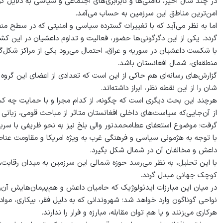
در چند سال اخیر، ناامنی‌ها و نابرابری‌های اجتماعی و سیاسی به دلایل 
امن‌ترین مناطق این سرزمین به حساب می‌آمد.
اما به نظر می‌آید که با تغییرات گسترده‌ سیاسی و امنیتی که در سطح 
گردد. یکی از این دگرگونی‌ها حضور، فعالیت و تداوم داعشیان در این کشو
با شکست داعشیان در سوریه و عراق، احتمال می‌رود یکی از مراکز شکل‌گ
منطقه‌ای، شمال افغانستان باشد.
گزارش‌های رسانه‌ای هم حاکی از این است که تعدادی از اعضای این گروه 
شان را از این نقطه نظر، ابراز داشته‌اند.
هرچند این بحث دیگری است که چگونه، از کدام مجرا و با حمایت چه کسا
از آن‌جایی‌که سیاست‌های داخلی افغانستان متاثر از مباحث قومی، زبانی 
گرفت؛ موضوع استعفای عطا‌محمدنور والی بلخ نیز به نحو ظریفی با سرب
با توجه به هژمونی سیاسی و فرهنگی غرب به ‌ویژه امریکا و مقاومت عن
داعش و مخالفان آن در شمال شکل بگیرد.
با این تحلیل، به نظر‌ می‌رسد حوزه شمالی این سرزمین به میدان رقابت
کوچک جهانی مبدل گردد.
در میان این مبارزات ایدئولوژیک که حامیان داعش و هم‌پیمان‌هایش آن‌را 
نواحی گوناگون وارد خواهد شد؛ شهروندانی که به دلیل فقر، بیکاری، مو
هرکاری می‌زنند و یا هم توان مقابله، مبارزه و فرار را ندارند.