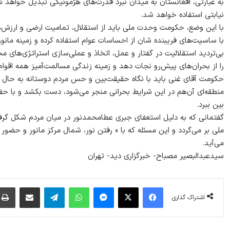
به عبارتی، افغانستان به میدان نبرد قدرت‌های هژمونیکی تبدیل خواهد 
نیابتی استفاده خواهد شد.
با این وضع، حکومت وحدت ملی باید از استقلال، تمامیت ارضی و ارزش‌
با ساسیت‌های فریبنده شان از احساسات عوام استفاده کرده و زمینه‌ مانور
بی‌تردید استقلالیت در گفتار و عمل، اتخاذ و عملی‌سازی استراتژی‌های مح
را از بحران‌های پیش‌رو نجات دهد و زمینه‌ زندگی مسالمت‌آمیز همه اقوام
حکومت آقای غنی باید با نگاه حقیقت‌بین و حس مردم دوستانه به حال و 
منطقه‌ای آن‌هم در این شرایط بحرانی منجر می‌شود، دست بکشد و با حفظ
بین ببرد.
گفتمانی که به دلیل استعفای جبری عطامحمدنور در میان مردم شکل گر
ملی بر می‌گردد و این مسئله که با « رفتن نور، شمال مرکز مانور و حض
می‌آید.
سیدعبدالبصیر مصباح- خبرگزاری دید- تهران
فیس بوک
X
پیام رسان
واتس آپ
تلگرام
اشتراک گذاری از طریق ایمیل
اشتراک گذاری