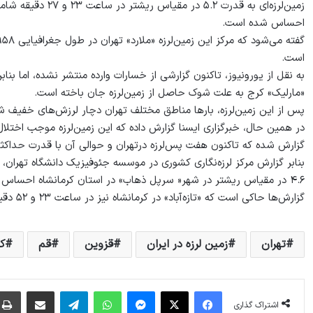
زمین‌لرزه‌ای به قدر
احساس شده است.
است.
به نقل از یورونیوز، تاکنون گزارشی از خسارات وارده منتشر نشده، اما بنا
«مارلیک» کرج به علت شوک حاصل از زمین‌لرزه جان باخته است.
پس از این زمین‌لرزه، بارها مناطق مختلف تهران دچار لرزش‌های خفیف ش
در همین حال، خبرگزاری ایسنا گزارش داده که این زمین‌لرزه موجب اختل
گزارش شده که تاکنون هفت پس‌لرزه درتهران و حوالی آن با قدرت حداکثر ۲ ریشتر توسط مرکز لرزه‌نگاری ایران به ثبت رسیده اس
۴.۶ در مقیاس ریشتر در شهر« سرپل ذهاب» در استان کرمانشاه احساس شد.
گزارش‌ها حاکی است که «تازه‌آباد» در کرمانشاه نیز در ساعت ۲۳ و ۵۲ دقیقه دچار زمین‌لرزه‌ای به قدرت ۴.۶ در مقیاس ریشتر شد.
تهران
زمین لرزه در ایران
قزوین
قم
ک
فیس بوک
X
پیام رسان
واتس آپ
تلگرام
اشتراک گذاری از طریق ایمیل
اشتراک گذاری