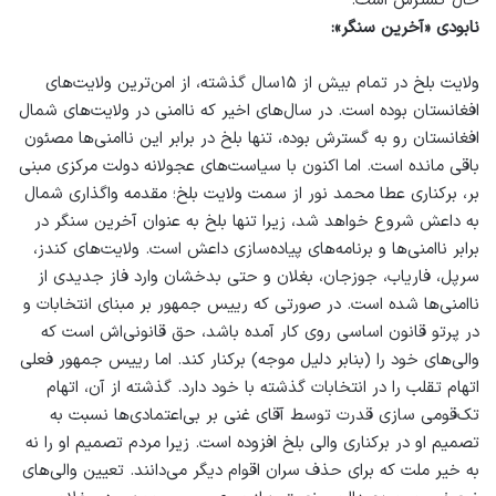
حال گسترش است.
نابودی «آخرین سنگر»:
ولایت بلخ در تمام بیش از ۱۵سال‌ گذشته، از امن‌ترین ولایت‌های
افغانستان بوده است. در سال‌های اخیر که ناامنی در ولایت‌های شمال
افغانستان رو به گسترش بوده، تنها بلخ در برابر این ناامنی‌ها مصئون
باقی مانده است. اما اکنون با سیاست‌های عجولانه دولت مرکزی مبنی
بر، برکناری عطا محمد نور از سمت ولایت بلخ؛ مقدمه واگذاری شمال
به داعش شروع خواهد شد، زیرا تنها بلخ به عنوان آخرین سنگر در
برابر ناامنی‌ها و برنامه‌های پیاده‌سازی داعش است. ولایت‌های کندز،
سرپل، فاریاب، جوزجان، بغلان و حتی بدخشان وارد فاز جدیدی از
ناامنی‌ها شده است. در صورتی که رییس جمهور بر مبنای انتخابات و
در پرتو قانون اساسی روی کار آمده باشد، حق قانونی‌اش است که
والی‌های خود را (بنابر دلیل موجه) برکنار کند. اما رییس جمهور فعلی
اتهام تقلب را در انتخابات گذشته با خود دارد. گذشته از آن، اتهام
تک‌قومی سازی قدرت توسط آقای غنی بر بی‌اعتمادی‌ها نسبت به
تصمیم‌ او در برکناری والی بلخ افزوده است. زیرا مردم تصمیم او را نه
به خیر ملت که برای حذف سران اقوام دیگر می‌دانند. تعیین والی‌های