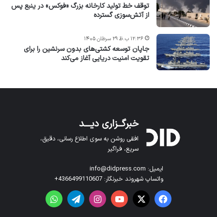
توقف خط تولید کارخانه بزرگ «فوکس» در ینبع پس
از آتش‌سوزی گسترده
۱۲:۳۶ ب.ظ ۲۹ سرطان ۱۴۰۵
جاپان توسعه کشتی‌های بدون سرنشین را برای
تقویت امنیت دریایی آغاز می‌کند
خبرگــزاری دیـــد
افقی روشن به سوی اطلاع رسانی، دقیق،
سریع، فراگیر
ایمیل: info@didpress.com
واتساپ شهروند خبرنگار: 4366499110607+
فیس بوک
X
یوتیوب
اینستاگرام
تلگرام
واتس آپ