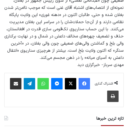
ضعیفی چون «عبدالحی نعمتی» از سوی رییس جمهور در بغلان،
نمونه‌ای از انتصاب‌های اشتباه آقای غنی است که موجب ناامن‌تر شدن
بغلان شده و حتی، طالبان اکنون در «دهنه غوری» این ولایت پایگاه
نظامی دارند و از آن‌جا حملات‌شان را در سراسر این بغلان مدیریت
می‌کنند. با این حساب سناریوی تک‌قومی سازی قدرت در افغانستان،
حذف و تضعیف چهره‌های مخالف داعش در شمال و در نهایت برکناری
والی بلخ و گماشتن والی‌های ضعیفی چون والی بغلان، در «آخرین
سنگر» که اکنون ولایت بلخ است، بیشتر از هرچیزی سناریوی «انتقال
داعش به آسیای میانه» را در ذهن مجسم می‌کند.
مهدی سرباز- خبرگزاری دید
فیس بوک
X
پیام رسان
واتس آپ
تلگرام
اشتراک گذاری از طریق ایمیل
اشتراک گذاری
چاپ
تازه ترین خبرها