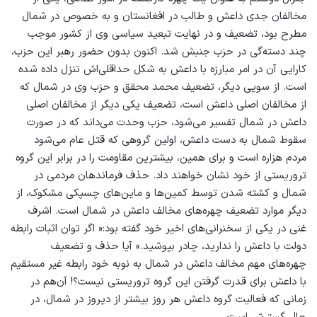
مخالفان جدی داعش و طالب در افغانستان و به خصوص در شمال
مطرح بود، تضعیف و در نهایت تبعید سیاسی وی از کشور موجب
چند دسته‌گی در حزب جنبش شد. اکنون بدون حضور رهبر این حزب،
کارایی آن در امر مبارزه با داعش به شکل حداقلی‌اش تنزل داده شده
است. از سویی دیگر، تضعیف محمد محقق و حزب وی در شمال که
از مخالفان اصلی داعش است، تضعیف یکی دیگر از مخالفان اصلی
داعش در شمال تفسیر می‌شود، حزب وحدت می‌داند که در صورت
سقوط شمال به دست داعش، اولین گروهی که قتل‌ عام می‌شود
مردم هزاره است و برای همین، بیشترین مقاومت را در برابر این گروه
تروریستی از خود نشان خواهند داد. حذف‌ فرماندهان مردمی در
شمال و کشته شدن توسط کمین‌ها و ماین‌های چسپکی مشکوک، از
دیگر موارد تضعیف چهره‌های مخالف داعش در شمال است. اشرف
غنی در یکی از سخنرانی‌های اخیر خود گفته بود:« اگر توان اثبات رابطه
دولت با داعش را ندارید، چادر بپوشید.» آیا حذف و تضعیف
چهره‌های مهم مخالف داعش در شمال به نوبه خود رابطه غیر مستقیم
با داعش برای قدرت گرفتن این گروه تروریستی نیست؟! آن‌هم در
زمانی که فعالیت گروه داعش هر روز بیشتر از دیروز در شمال، در