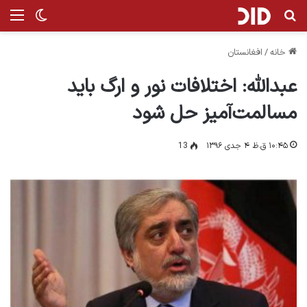
جستجو برای
من
تغییر پ
خانه
/
افغانستان
عبدالله: اختلافات نور و ارگ باید
مسالمت‌آمیز حل شود
۱۰:۴۵ ق.ظ ۴ جدی ۱۳۹۶
13