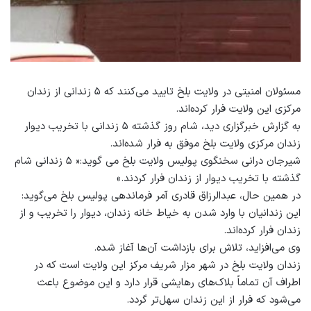
مسئولان امنيتى در ولايت بلخ تایید می‌کنند که ۵ زندانى از زندان
مرکزی اين ولايت فرار کرده‌اند.
به گزارش خبرگزارى ديد، شام روز گذشته ۵ زندانى با تخريب ديوار
زندان مرکزی ولایت بلخ موفق به فرار شده‌اند.
شيرجان درانى سخنگوى پوليس ولايت بلخ مى گويد:« ۵ زندانى شام
گذشته با تخريب ديوار از زندان فرار كردند.»
در همين حال، عبدالرزاق قادرى آمر فرماندهى پوليس بلخ مى‌گوید:
این زندانیان با وارد شدن به خیاط خانه زندان، دیوار را تخریب و از
زندان فرار کرده‌اند.
وى مى‌افزاید، تلاش برای بازداشت آن‌ها آغاز شده.
زندان ولايت بلخ در شهر مزار شريف مركز اين ولايت است كه در
اطراف آن تماماً بلاک‌های رهايشى قرار دارد و اين موضوع باعث
مى‌شود كه فرار از اين زندان سهل‌تر گردد.