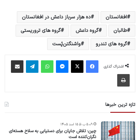
افغانستان
ده هزار سرباز داعش در افغانستان
طالبان
گروه داعش
گروه های تروریستی
گروه های تندرو
واشنگتن‌پُست
فیس بوک
X
پیام رسان
واتس آپ
تلگرام
اشتراک گذاری از طریق ایمیل
اشتراک گذاری
چاپ
تازه ترین خبرها
۵:۰۹ ب.ظ ۱۵ اسد ۱۴۰۵
چین: تلاش جاپان برای دستیابی به سلاح هسته‌ای
نگران‌کننده است