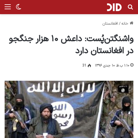
جستجو برای
من
تغییر پ
خانه
/
افغانستان
واشنگتن‌پُست: داعش ۱۰ هزار جنگجو
در افغانستان دارد
۱:۱۰ ب.ظ ۱۰ جدی ۱۳۹۶
31