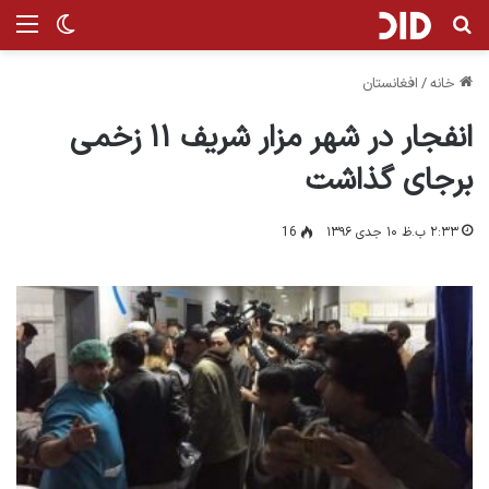
جستجو برای
من
تغییر پ
خانه
/
افغانستان
انفجار در شهر مزار شريف ١١ زخمى
برجاى گذاشت
۲:۳۳ ب.ظ ۱۰ جدی ۱۳۹۶
16