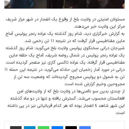
مسئولان امنيتى در ولايت بلخ از وقوع يک انفجار در شهر مزار شريف
مركز اين ولايت خبر مى‌دهند.
به گزارش خبرگزارى ديد، شام روز گذشته یک عراده رنجر پوليس آماج
ماین مقناطیسی قرار گرفت كه در نتيجه ١١ تن زخمى شد.
شيرجان درانى سخنگوى پوليس ولایت بلخ مى‌گوید: شام روز گذشته
يک عراده رنجر پوليس در شمال روضه شريف، آماج یک حلقه ماین
مقناطيسى قرار گرفته، یک عراده تاکسی گازی نیز منفجر گردیده است.
درانى در مورد آمار زخميان اين حادثه مى‌گوید: در نتیجه این حمله ۱۱
تن به شمول دو پولیس مجروح گردیده‌اند که وضعیت سه تن از
مجروحین وخیم گزارش شده است.
از چندى بدين سو ناامنى‌ها در ولايت بلخ كه از ولايت‌های امن
افغانستان محسوب مى‌شد، گسترش یافته و تنها در دو ماه گذشته
این شهر شاهد ٤ انفجار بوده كه هر كدام قربانیانی نیز در پی داشته
است.
فیس بوک
X
پیام رسان
واتس آپ
تلگرام
اشتراک گذاری از طریق ایمیل