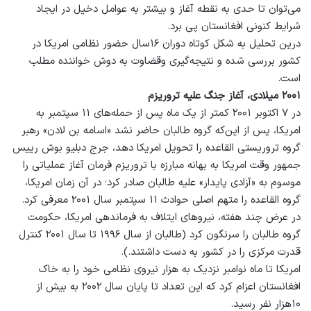
می‌توان تا حدی به نقطه آغاز و بیشتر به عوامل دخیل در ایجاد
شرایط کنونی افغانستان پی برد.
درین تحلیل به شکل کوتاه دوران ۱۶سال حضور نظامی امریکا در
کشور بررسی شده و نتیجه‌گیری وقضاوت به دوش خواننده مطلب
است.
۲۰۰۱ میلادی، آغاز جنگ علیه تروریزم
در ۷ اکتوبر ۲۰۰۱ کمتر از یک ماه پس از حمله‌های ۱۱ سپتمبر به
امریکا، پس از این‌که گروه طالبان حاضر نشد «اسامه بن لادن» رهبر
گروه تروریستی القاعده را تحویل امریکا دهد، جرج دبلیو بوش رییس‌
جمهور وقت امریکا به بهانه مبارزه با تروریزم فرمان آغاز عملیاتی را
موسوم به «آزادی پایدار» علیه طالبان صادر کرد؛ در آن زمان امریکا،
گروه القاعده را متهم اصلی حوادث ۱۱ سپتمبر سال ۲۰۰۱ معرفی کرد.
در عرض چند هفته، نیرو‌های ایتلاف به فرماندهی امریکا، حکومت
گروه طالبان را سرنگون کرد (طالبان از سال ۱۹۹۶ تا سال ۲۰۰۱ کنترل
قدرت مرکزی را در کشور به دست داشتند.).
امریکا تا ماه نوامبر نزدیک به هزار نیروی نظامی خود را به خاک
افغانستان اعزام کرد که این تعداد تا پایان سال ۲۰۰۲ به بیش از
۱۰هزار نفر رسید.