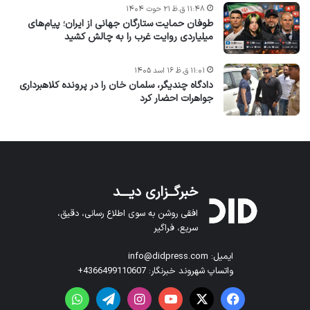
۱۱:۴۸ ق.ظ ۲۱ حوت ۱۴۰۴
طوفان حمایت ستارگان جهانی از ایران؛ پیام‌های
میلیاردی روایت غرب را به چالش کشید
۱۱:۰۱ ق.ظ ۱۶ اسد ۱۴۰۵
دادگاه چندیگر، سلمان خان را در پرونده کلاهبرداری
جواهرات احضار کرد
خبرگــزاری دیـــد
افقی روشن به سوی اطلاع رسانی، دقیق،
سریع، فراگیر
ایمیل: info@didpress.com
واتساپ شهروند خبرنگار: 4366499110607+
فیس بوک
X
یوتیوب
اینستاگرام
تلگرام
واتس آپ