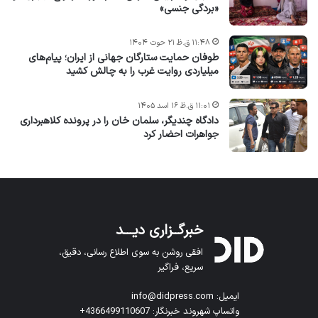
«بردگی جنسی»
۱۱:۴۸ ق.ظ ۲۱ حوت ۱۴۰۴
طوفان حمایت ستارگان جهانی از ایران؛ پیام‌های
میلیاردی روایت غرب را به چالش کشید
۱۱:۰۱ ق.ظ ۱۶ اسد ۱۴۰۵
دادگاه چندیگر، سلمان خان را در پرونده کلاهبرداری
جواهرات احضار کرد
خبرگــزاری دیـــد
افقی روشن به سوی اطلاع رسانی، دقیق،
سریع، فراگیر
ایمیل: info@didpress.com
واتساپ شهروند خبرنگار: 4366499110607+