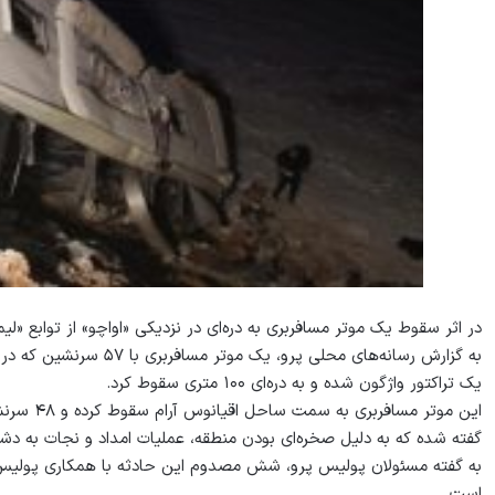
در اثر سقوط یک موتر مسافربری به دره‌ای در نزدیکی «اواچو» از توابع «لیما» پایتخت پِر
به گزارش رسانه‌های محلی 
یک تراکتور واژگون شده و به دره‌ای ۱۰۰ متری سقوط کرد.
این موتر مسافربری به سمت ساحل اقیانوس آرام سقوط کرده و ۴۸ سرنشین آن جان باخته‌اند.
گفته شده که به دلیل صخره‌ای بودن منطقه، عملیات امداد و نجات به دش
به گفته مسئولان پولیس پرو، شش مصدوم این حادثه با همکاری پولیس و
است.