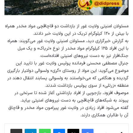
مسئولان امنیتی ولایت غور از بازداشت دو قاچاقچی مواد مخدر همراه
با بیش از ۱۲۰ کیلوگرام تریک در این ولایت خبر دادند.
به گزارش خبرگزاری دید، مسئولان امنیتی ولایت غور می‌گویند: همراه
با این افراد ۱۲۵ کیلوگرام مواد مخدر از نوع «تریاک» و یک میل
جنگ‌افزار نیز به دست نیروهای امنیتی افتاده‌است.
جنرال مصطفی محسنی فرمانده پولیس ولایت غور با تایید این
موضوع می‌گوید: این مواد از روستای «گری» ولسوالی دولتیار بارگیری
گردیده و هنگامی که می‌خواستند به ولسوالی پسابند انتقال دهند در
منطقه «زرتلی» از سوی پولیس بازداشت شدند.
موصوف افزود، بازجویی از افراد بازداشتی آغاز شده تا سرنخی در
پیوند به شبکه‌های قاچاقچی به دست نیروهای امنیتی بیاید.
گفته می‌شود افراد زیادی در ولایت غور پیرامون مواد مخدر و قاچاق
آن با طالبان همکاری دارند.
فیس بوک
X
پیام رسان
واتس آپ
تلگرام
اشتراک گذاری از طریق ایمیل