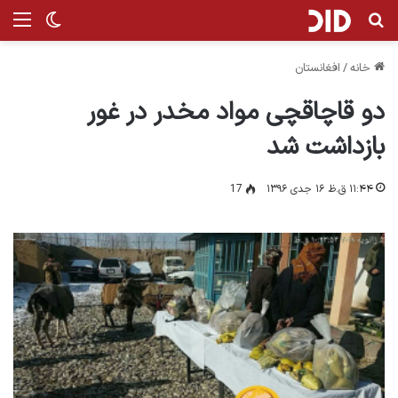
جستجو برای
من
تغییر پ
خانه
/
افغانستان
دو قاچاقچی مواد مخدر در غور
بازداشت شد
۱۱:۴۴ ق.ظ ۱۶ جدی ۱۳۹۶
17