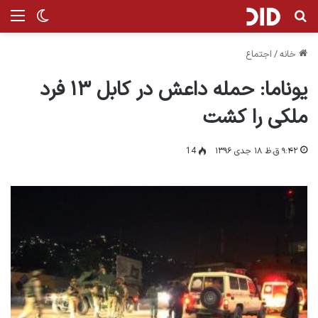
جستجو برای
من
تغییر پ
خانه
/
اجتماع
یوناما: حمله داعش در کابل ۱۳ فرد
ملکی را کشت
۹:۴۲ ق.ظ ۱۸ جدی ۱۳۹۶
14