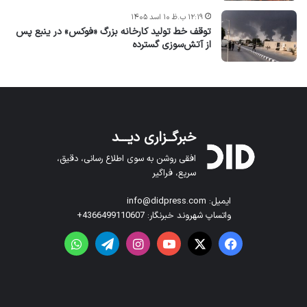
۱۲:۱۹ ب.ظ ۱۰ اسد ۱۴۰۵
توقف خط تولید کارخانه بزرگ «فوکس» در ینبع پس
از آتش‌سوزی گسترده
خبرگــزاری دیـــد
افقی روشن به سوی اطلاع رسانی، دقیق،
سریع، فراگیر
ایمیل: info@didpress.com
واتساپ شهروند خبرنگار: 4366499110607+
فیس بوک
X
یوتیوب
اینستاگرام
تلگرام
واتس آپ