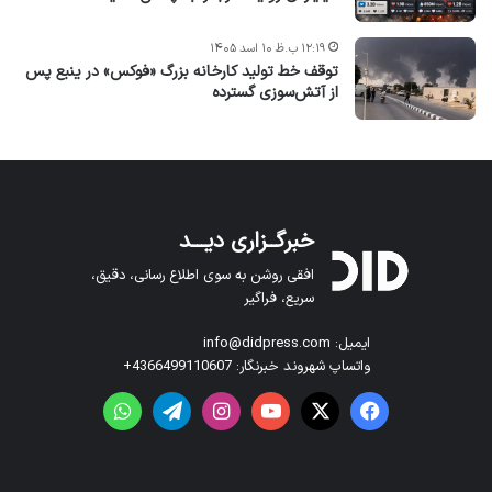
۱۲:۱۹ ب.ظ ۱۰ اسد ۱۴۰۵
توقف خط تولید کارخانه بزرگ «فوکس» در ینبع پس
از آتش‌سوزی گسترده
خبرگــزاری دیـــد
افقی روشن به سوی اطلاع رسانی، دقیق،
سریع، فراگیر
ایمیل: info@didpress.com
واتساپ شهروند خبرنگار: 4366499110607+
فیس بوک
X
یوتیوب
اینستاگرام
تلگرام
واتس آپ