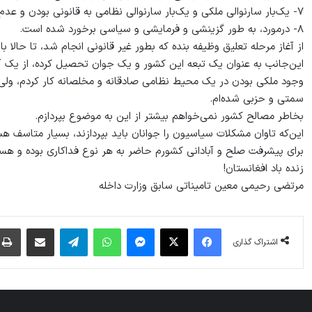
۷- یک‌بار سارنوالی ملکی و یک‌بار سارنوالی نظامی به قانونی بودن و عدم ضرر دولت نظر دادند ولی دوباره به محکمه ارسال می‌شود.
۸- درمورد، به طور گزینشی و فرمایشی و سیاسی برخورد شده است.
از آغاز مرحله تعلیق وظیفه بنده که بطور غیر قانونی انجام شد، تا حالا 
این‌جانب به عنوان یک تبعه این کشور و یک جوان تحصیل کرده، از ی
وجود ملکی بودن در یک محیط نظامی صادقانه و مخلصانه کار کردم، ولی م
سمتی و حزبی شده‌ام.
بخاطر مصالح کشور نمی‌خواهم بیشتر از این به موضوع بپردازم.
این‌که تاوان مشکلات سیاسیون را جوانان باید بپردازند، بسیار متاسف ه
برای پیشرفت صلح و آبادانی کشورم حاضر به هر نوع فداکاری بوده و هس
زنده باد افغانستان!
مرتضی رحيمی معين تاميناتی سابق وزارت داخله
فیس بوک
X
پیام رسان
واتس آپ
تلگرام
اشتراک گذاری از طریق ایمیل
اشتراک گذاری