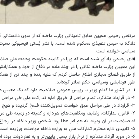
مرتضی رحیمی معیین سابق تامیناتی وزارت داخله که از سوی دادستانی ک
دادگاه به حبس تنفیذی محکوم شده است، با نشر پُستی فیسبوکی نسبت به
سیاسی خوانده است.
آقای رحیمی یادآور شده است که وزرا در کابینه حکومت وحدت ملی صلاحی
این معیین وزارت داخله نکاتی را در چند ماده در دفاع از خود و همکارانش
از طریق فضای مجازی اطلاع حاصل کردم که علیه بنده و چند تن از همکار
طور فرمایشی وسیاسی حکم صادر کرده‌اند.
۱- در کشور ما کدام وزیر یا رییس عمومی صلاحیت دارد که یک معیین ملکی در وزارت داخله صلاحیت داشته باشد.
۲- در قرارداد متذکره، تمام مراحل از طریق اداره تدارکات ملی طی مراحل شده.
۳- قرارداد در طی مراحل طبق خواست تمویل‌کننده فسخ گردیده و هیچ قرارداد عقد نگردیده است.
۴- قانون تدارکات، وظایف ومکلفیت‌های هراداره و کمیته در زمینه طی
نه صلاحیت در آن زمینه. نه هم امر عطا بود. شخص وزیر داخله در ارجاع ق
۵- تاییدی اداره محترم تدارکات ملی به وزارت داخله مواصلت ورزیده است.
۶- در مورد قراداد متذکره از نرخ بازار بسیار پایین‌تر و به نفع دولت بوده است.