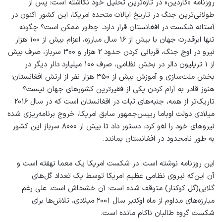
روزنامه «گاردین» در تازه‌ترین تحلیل خود نگاشته است: پس از
طولانی‌ترین جنگ در تاریخ ایالات متحده امریکا، این کشور اکنون در
آستانه شکست در افغانستان قرار دارد. چطور ممکن است؟ چگونه
تنها ابرقدرت جهان با بیش از ۱۶ سال مبارزه، اعزام بیش از ۱۰۰ هزار
نیرو در اوج جنگ، قربانی کردن حدود ۲ هزار و ۳۰۰ سرباز، صرف بیش
از ۱ تریلیون دالر در بخش نظامی، صرف ۱۰۰ میلیارد دالر دیگر در
بخش ملت‌سازی و آموزش بیش از ۳۵۰ هزار نفر از ارتش افغانستان؛
هنوز قادر به آرام کردن یکی از فقیر‌ترین کشور‌های جهان نیست؟
تاریک‌تر از همه، جنبه‌های ثبات در افغانستان است که در سال ۲۰۱۶
میلادی دولت اوباما رییس‌جمهور سابق امریکا، خروج برنامه‌ریزی شده
نیروهای خود را لغو کرد، دستور داد تا بیش از ۸۰۰۰ سرباز این کشور
به طور نامحدود در افغانستان بمانند.
این روزنامه نوشته است: در شکست امریکا یک معما نهفته است و
آن این‌که نیروی نظامی عظیم امریکا توسط یک تعداد گل‌های
گلابی(گل کوکنار) متوقف شده است؛ آن خشخاش است. علی رغم
مبارزه‌های مداوم از ماه اوکتبر سال ۲۰۰۱ میلادی، تلاش‌ها برای
شکست گروه طالبان ناکام مانده است.