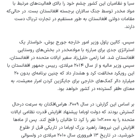
سیا و نظامیان این کشور چشم خود را بالای فعالیت‌های مرتبط با
مواد مخدر توسط جنگ سالاران برجسته افغانستان بست. در حالی‌که
مقامات دولتی افغانستان به طور مستقیم در تجارت تریاک دست
دارند.
سپس، کالین پاول وزیر امور خارجه جورج بوش، خواستار یک
استراتژی جدی برای مبارزه با موادمخدر در بخش‌های روستایی
افغانستان شد. اما زلمی خلیل‌زاد سفیر ایالات متحده در افغانستان،
سپس وزیر مالیه و از سال ۲۰۱۴ میلادی، رییس جمهور افغانستان با
این رویکرد مخالفت کرد و هشدار داد که چنین برنامه‌ای بدون ۲۰
میلیارد دالر کمک‌های خارجی برای جایگزین کردن امرار معیشت، به
معنای «فقر گسترده» در کشور خواهد بود.
بر اساس این گزارش: در سال ۲۰۰۹، هراس‌افکنان به سرعت درحال
گسترش بودند که دولت اوباما پیشنهاد افزایش قدرت نظامی ایالات
متحده را به ۱۰۲،۰۰۰ نفر را کرد تا طالبان را فلج کند. پس از ماه‌ها
افزایش این نیروها، راهبرد بزرگ اوباما در تاریکی قبل از طلوع
خورشید، در تاریخ ۱۳ فبرووری سال ۲۰۱۰ میلادی در ولسوالی