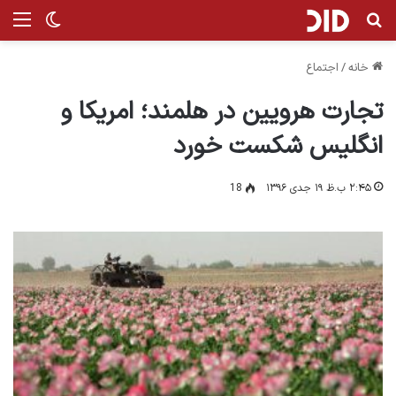
جستجو برای
من
تغییر پ
خانه
/
اجتماع
تجارت هرویین در هلمند؛ امریکا و
انگلیس شکست خورد
۲:۴۵ ب.ظ ۱۹ جدی ۱۳۹۶
18