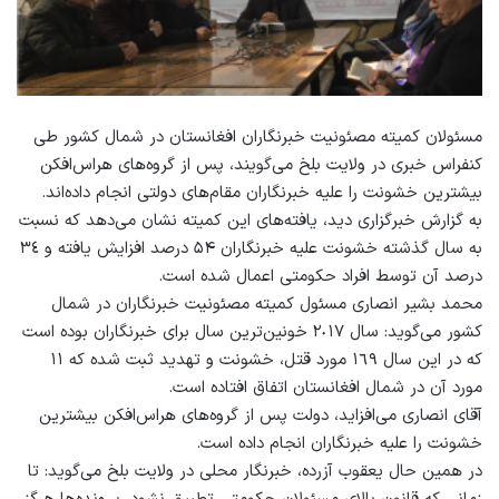
مسئولان كميته مصئونیت خبرنگاران افغانستان در شمال کشور طى
كنفراس خبرى در ولايت بلخ مى‌گويند، پس از گروه‌هاى هراس‌افکن
بيشترين خشونت را عليه خبرنگاران مقام‌هاى دولتى انجام داده‌اند.
به گزارش خبرگزارى ديد، يافته‌های اين كميته نشان مى‌دهد كه نسبت
به سال گذشته خشونت عليه خبرنگاران ۵۴ درصد‏ افزايش يافته و ٣٤
درصد‏ آن توسط افراد حكومتى اعمال شده است.
محمد بشير انصارى مسئول كميته مصئونيت خبرنگاران در شمال
کشور مى‌گوید: سال ٢٠١٧ خونين‌ترين سال براى خبرنگاران بوده است
که در اين سال ١٦٩ مورد قتل، خشونت و تهديد ثبت شده كه ١١
مورد آن در شمال افغانستان اتفاق افتاده است.
آقای انصارى مى‌افزاید، دولت پس از گروه‌هاى هراس‌افکن بيشترین
خشونت را عليه خبرنگاران انجام داده است.
در همین حال يعقوب آزرده، خبرنگار محلى در ولايت بلخ مى‌گويد: تا