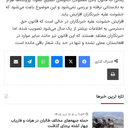
زمانى كه قانون بالای مسئولان حکومتی تطبیق نشود، پرونده‌ها هرگز
به دادستانی نرفته و بررسى نمى‌شود و اين موضوع باعث مى‌شود كه
خشونت عليه خبرنگاران افزايش یابد.
افزايش خشونت عليه خبرنگاران در حالی است كه قانون حق
دسترسى به اطلاعات بيشتر از يک سال مى‌شود تصويب شده، اما
خبرنگاران معتقد هستند که اين قانون نيز مانند سایر موارد در
افغانستان عملى نشده و تنها در حد يک شعار باقى مانده است.
فیس بوک
X
پیام رسان
واتس آپ
تلگرام
اشتراک گذاری از طریق ایمیل
اشتراک گذاری
چاپ
تازه ترین خبرها
۹:۵۳ ب.ظ ۱۷ اسد ۱۴۰۵
حمله جبهه‌های مخالف طالبان در هرات و فاریاب
چهار کشته برجای گذاشت