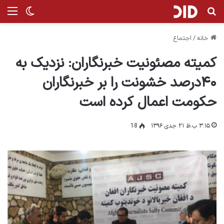
جستجو برای
من
تغییر پ
خانه
/
اجتماع
كميته مصئونيت خبرنگاران: نزدیک به
۴۰درصد خشونت را بر خبرنگاران
حکومت اعمال کرده است
۳:۱۵ ب.ظ ۲۱ جدی ۱۳۹۶
18