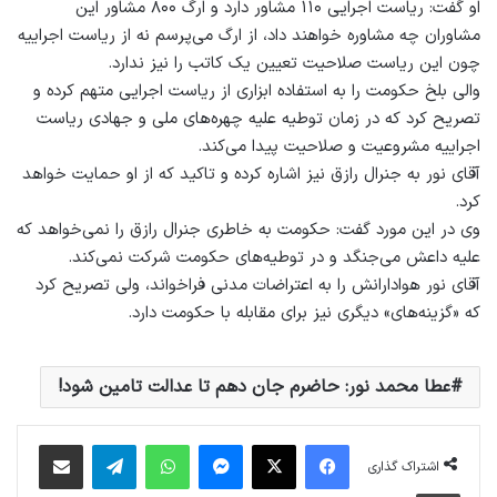
او گفت: ریاست اجرایی ۱۱۰ مشاور دارد و ارگ ۸۰۰ مشاور این
مشاوران چه مشاوره خواهند داد، از ارگ می‌پرسم نه از ریاست اجراییه
چون این ریاست صلاحیت تعیین یک کاتب را نیز ندارد.
والی بلخ حکومت را به استفاده ابزاری از ریاست اجرایی متهم کرده و
تصریح کرد که در زمان توطیه علیه چهره‌های ملی و جهادی ریاست
اجراییه مشروعیت و صلاحیت پیدا می‌کند.
آقای نور به جنرال رازق نیز اشاره کرده و تاکید که از او حمایت خواهد
کرد.
وی در این مورد گفت: حکومت به خاطری جنرال رازق را نمی‌خواهد که
علیه داعش می‌جنگد و در توطیه‌های حکومت شرکت نمی‌کند.
آقای نور هوادارانش را به اعتراضات مدنی فراخواند، ولی تصریح کرد
که «گزینه‌های» دیگری نیز برای مقابله با حکومت دارد.
عطا محمد نور: حاضرم جان دهم تا عدالت تامین شود!
فیس بوک
X
پیام رسان
واتس آپ
تلگرام
اشتراک گذاری از طریق ایمیل
اشتراک گذاری
چاپ