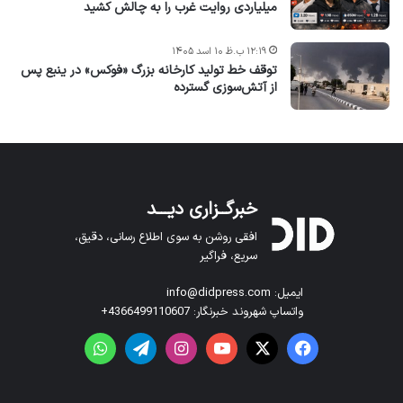
میلیاردی روایت غرب را به چالش کشید
۱۲:۱۹ ب.ظ ۱۰ اسد ۱۴۰۵
توقف خط تولید کارخانه بزرگ «فوکس» در ینبع پس
از آتش‌سوزی گسترده
خبرگــزاری دیـــد
افقی روشن به سوی اطلاع رسانی، دقیق،
سریع، فراگیر
ایمیل: info@didpress.com
واتساپ شهروند خبرنگار: 4366499110607+
فیس بوک
X
یوتیوب
اینستاگرام
تلگرام
واتس آپ