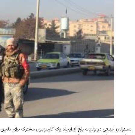
مسئولان امنيتى در ولايت بلخ از ايجاد يک گارنيزيون مشترک براى تامين 