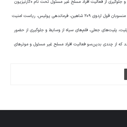
 و جلوگيرى از فعاليت افراد مسلح غير مسئول تحت نام «گارنيزيون
سید کمال سادات فرمانده پولیس بلخ مى‌گويد: این گارنیزیون متشکل از منسوبان قول اردوی ۲۰۹ شاهین، فرماندهی پولیس، ریاست امنیت
لیت، پلیت‌های جعلی، فلم‌های سیاه از وسایط و جلوگیری از حضور
ند که از چندى بدين‌سو فعاليت افراد مسلح غير مسئول و موترهاى
چاپ