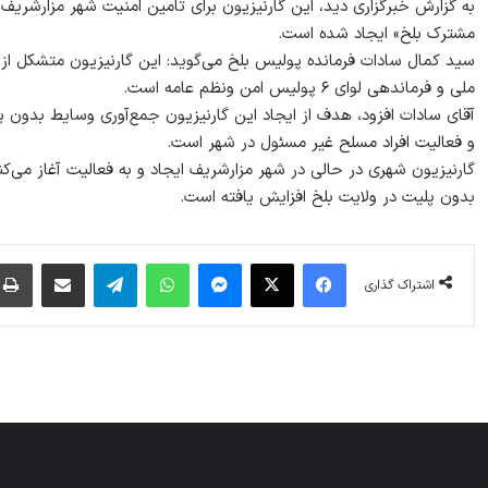
به گزارش خبرگزارى ديد، اين گارنيزيون براى تامين امنيت شهر مزارشريف
مشترک بلخ» ايجاد شده است.
ملی و فرماندهی لوای ۶ پولیس امن ونظم عامه است.
آقاى سادات افزود، هدف از ايجاد اين گارنيزيون جمع‌آوری وسایط بدون پ
و فعالیت افراد مسلح غیر مسئول در شهر است.
گارنیزیون شهری در حالی در شهر مزارشریف ایجاد و به فعالیت آغاز می‌ک
بدون پليت در ولايت بلخ افزايش يافته است.
فیس بوک
X
پیام رسان
واتس آپ
تلگرام
اشتراک گذاری از طریق ایمیل
اشتراک گذاری