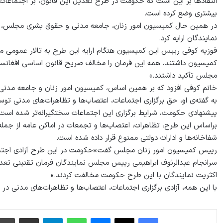
انتقادها بر این است که حکومت در طرح تعدیل این قانون، بر اجتماعات
بیشتری وضع کرده است.
نمایندگان ارایه کرد.
فوزیه کوفی رییس این کمیسیون هنگام ارایه این طرح به تالار عمومی 
کمیسیون داشتند، همه‌ این فرمان را مخالف صریح قانون اساسی افغانستا
مجلس تأکید داشتند.»
خانم کوفی افزود که بر همین اساس، کمیسیون امور زنان و جامعه مدنی ا
به گفته‌ی او، حق برگزاری اجتماعات، اعتصاب‌ها و تظاهرات‌های مدنی 
پیشنهادی حکومت، شرایط برگزاری این اجتماعات سختگیرانه‌تر شده است.
براساس این طرح، تظاهرات، اعتصاب‌ها و تجمعات در اماکن عامه از جمله ج
شفاخانه‌ها و ادارات دولتی ممنوع قرار داده شده است.
رییس کمیسیون امور زنان مجلس گفت:«حکومت در این طرح آزادی اجتماع
سرانجام عبدالرئوف ابراهیمی رییس مجلس نمایندگان فرمان تقنینی تعدیل
اکثریت نمایندگان با این طرح حکومت مخالفت کردند.»
با این همه، آزادی برگزاری اجتماعات، اعتصاب‌ها و تظاهرات‌های مدنی 
فیس بوک
X
پیام رسان
واتس آپ
تلگرام
اشتراک گذاری از طریق ایمیل