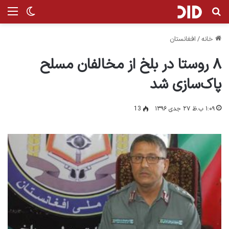
جستجو برای
من
تغییر پ
خانه
/
افغانستان
۸ روستا در بلخ از مخالفان مسلح
پاک‌سازی شد
۱:۰۹ ب.ظ ۲۷ جدی ۱۳۹۶
13