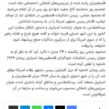
فلسطینیان رانده شده از سرزمین‌های اشغالی، اختصاص داده است.
تصمیم روز سه‌شنبه کاخ‌ سفید تنها دو روز پس از آن اعلام می‌شود
که محمود عباس، رییس تشکیلات فلسطینی در انتقادی تند از دونالد
ترامپ، اقدام رییس جمهور امریکا را در به رسمیت شناختن
بیت‌المقدس به عنوان پایتخت اسراییل و دستور انتقال سفارت این
کشور به این شهر «سیلی قرن» خواند و گفت هیچ طرح و نقشه راهی
را که از سوی امریکا برای از سرگیری مذاکرات صلح پیشنهاد شود،
نخواهد پذیرفت.
محمود عباس روز یکشنبه « ۲۴ جدی » تاکید کرد که به نظر او به
عنوان رییس تشکیلات خودگردان فلسطینی‌ها، اسراییل پیمان ۱۹۹۴
«اسلو» را نقض کرده است.
بنابر پیمان «اسلو» که بیل کلینتون رییس‌ جمهور وقت امریکا موفق
شد آن را در شهر اسلوی ناروی به سال ۱۹۹۴ میان فلسطینیان و
اسراییل منعقد کند، بیت‌المقدس و مناطق کرانه باختری تحت عنوان
سرزمین‌های اشغالی محسوب می‌شوند و ساخت و سازها در آن
غیرقانونی است.
فیس بوک
X
پیام رسان
واتس آپ
تلگرام
اشتراک گذاری از طریق ایمیل