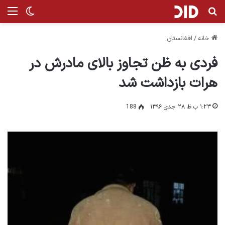
جستجو برای
من
تغییر پ
خانه
/
افغانستان
فردی به ظن تجاوز بالای مادرش در
هرات بازداشت شد
۱:۲۳ ب.ظ ۲۸ جدی ۱۳۹۶
188