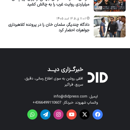
میلیاردی روایت غرب را به چالش کشید
۱۱:۰۱ ق.ظ ۱۶ اسد ۱۴۰۵
دادگاه چندیگر، سلمان خان را در پرونده کلاهبرداری
جواهرات احضار کرد
خبرگــزاری دیـــد
افقی روشن به سوی اطلاع رسانی، دقیق،
سریع، فراگیر
ایمیل: info@didpress.com
واتساپ شهروند خبرنگار: 4366499110607+
فیس بوک
X
یوتیوب
اینستاگرام
تلگرام
واتس آپ