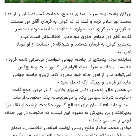
بزرگان ولایت پنجشیر در سفری به بلخ، حمایت گسترده شان را از عطا
محمد نور اعلام کرده و گفته‌اند که گوش به فرمان آقای نور هستند.
به گزارش خبر گزاری دید، مولوی عبدالاحد نماینده مردم پنجشیر
گفت: آقای نور مدافع حقوق مجاهدین افغانستان است، مردم
پنجشیر گوش به فرمان هستند و هیچ‌گاه در حمایت از او کوتاه
نمی‌آیند.
نماینده مردم پنجشیر از جامعه جهانی خواستار بی‌طرفی شده افزود:«
افغانستان خانه مشترک تمام اقوام این کشور است و هیچ‌کس
نمی‌تواند ما را از امور خانه خود محروم کند، ازینرو جامعه جهانی
نباید در فریب و نیرنگ ارگ دخیل شود.»
در همین حال، احمدی وکیل شورای ولایتی کابل درین جمع گفت:
«حکومت شرکت سهامی یک، یا دونفرنیست؛ بلکه حکومت از ملت
است و ملت افغانستان برای مصالح کشور، حکومت برآمده از تقلب را
پذیرفتند واین پذیرش به مفهوم این نیست که حکومت در پی حذف
قومی و سیاسی باشد.»
مولوی محمد مختار مفلح رییس نهضت اسلامی افغانستان، صدای
والی بلخ را صدای عدالت‌خواهی تمام مردم افغانستان عنوان کرده