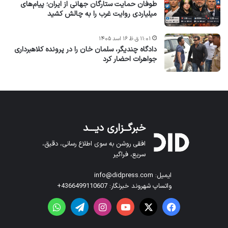
طوفان حمایت ستارگان جهانی از ایران؛ پیام‌های
میلیاردی روایت غرب را به چالش کشید
۱۱:۰۱ ق.ظ ۱۶ اسد ۱۴۰۵
دادگاه چندیگر، سلمان خان را در پرونده کلاهبرداری
جواهرات احضار کرد
خبرگــزاری دیـــد
افقی روشن به سوی اطلاع رسانی، دقیق،
سریع، فراگیر
ایمیل: info@didpress.com
واتساپ شهروند خبرنگار: 4366499110607+
فیس بوک
X
یوتیوب
اینستاگرام
تلگرام
واتس آپ