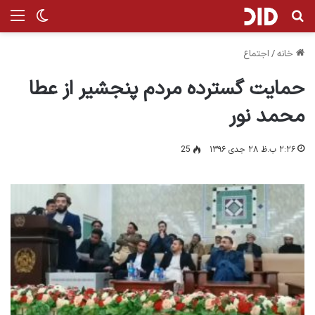
جستجو برای
من
تغییر پ
خانه
/
اجتماع
حمایت گسترده مردم پنجشیر از عطا
محمد نور
۲:۲۶ ب.ظ ۲۸ جدی ۱۳۹۶
25