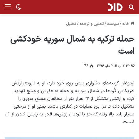
جستجو برای
من
تغییر پ
خانه
/
سیاست
/
تحلیل و ترجمه
/
تحلیل
حمله ترکیه به شمال سوریه خودکشی
است
۲:۳۲ ب.ظ ۲ دلو ۱۳۹۶
72
اردوغان گزینه‌های دشواری پیش روی خود دارد، او به نابودی ارتش
امریکایی کُردها در شمال سوریه و حمله به عفرین و منبج تهدید
کرده و ارتشی متشکل از ۲۲ هزار نفر از مخالفان مسلح سوری را
تشکیل داده تا در این عملیات در کنارش باشند یعنی او از درختی
بسیار بلند بالا رفته که جز با نردبان روس‌ها قادر به پایین آمدن از آن
نیست.