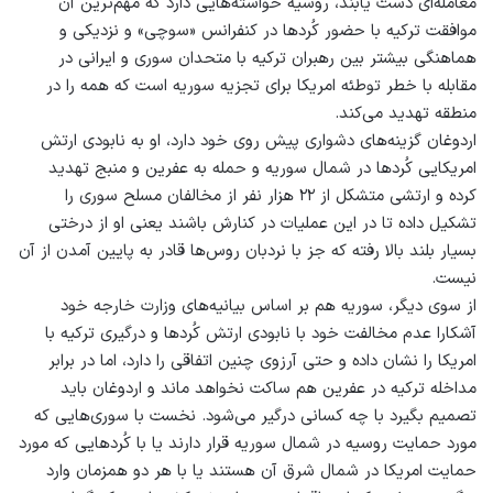
معامله‌ای دست یابند، روسیه خواسته‌هایی دارد که مهم‌ترین آن
موافقت ترکیه با حضور کُردها در کنفرانس «سوچی» و نزدیکی و
هماهنگی بیشتر بین رهبران ترکیه با متحدان سوری و ایرانی در
مقابله با خطر توطئه امریکا برای تجزیه سوریه است که همه را در
منطقه تهدید می‌کند.
اردوغان گزینه‌های دشواری پیش روی خود دارد، او به نابودی ارتش
امریکایی کُردها در شمال سوریه و حمله به عفرین و منبج تهدید
کرده و ارتشی متشکل از ۲۲ هزار نفر از مخالفان مسلح سوری را
تشکیل داده تا در این عملیات در کنارش باشند یعنی او از درختی
بسیار بلند بالا رفته که جز با نردبان روس‌ها قادر به پایین آمدن از آن
نیست.
از سوی دیگر، سوریه هم بر اساس بیانیه‌های وزارت خارجه خود
آشکارا عدم مخالفت خود با نابودی ارتش کُردها و درگیری ترکیه با
امریکا را نشان داده و حتی آرزوی چنین اتفاقی را دارد، اما در برابر
مداخله ترکیه در عفرین هم ساکت نخواهد ماند و اردوغان باید
تصمیم بگیرد با چه کسانی درگیر می‌شود. نخست با سوری‌هایی که
مورد حمایت روسیه در شمال سوریه قرار دارند یا با کُردهایی که مورد
حمایت امریکا در شمال شرق آن هستند یا با هر دو همزمان وارد