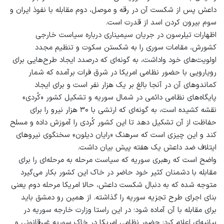
داعش پس از شکست آن در رقه و موصل، دوم مقابله با نفوذ ایران و
سوم بیرون کردن اسد از قدرت است.
اظهارات تیلرسون در جریان سیمیناری درباره سیاست خارجی
کشورش، مقامات سوری را به شکستن سکوت و تنظیم مجدد
اولویت‌های خود واداشت، به گونه‌ای که درصدد ایجاد طرح‌هایی برای
رویارویی با حضور نظامی امریکا در شرق فرات برآمده که شمار
کماندوهای آن در آنجا بالغ بر یک هزار نفر است و برای ایجاد
پایگاه‌های نظامی دائمی در شمال سوریه و تشکیل کشور «کُردی»
نقشه کشیده است، به گونه‌ای که ارتشی با ۳۰ هزار نیرو را برای
حفاظت از آن تشکیل دهد تا این کشور کُردی را آموزش داده و مسلح
کند و این چیزی است که سرهنگ «رایان دیلون» سخنگوی نیروهای
ایتلاف ضد داعش یک هفته پیش بیان داشت.
واضح است که رهبری سوریه که سیاست مرحله به مرحله‌ای را برای
مقابله با دشمنان کثیر خود حاضر در خاک این کشور بکار می‌گیرد
متوجه شده که به دنبال شکست داعش، حالا امریکا مرحله دوم یعنی
بنای اجرای طرح تجزیه سوریه را گذاشته. از همین رو دمشق باید
برای مقابله با آن آماده شود؛ در این راستا وزارت خارجه سوریه در
بیانیه‌ای اعلام کرد: حضور نظامی امریکا در خاک سوریه غیرقانونی و