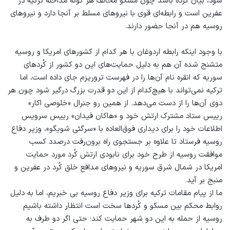
شود، بیان کرده باشد چون مسکو مخالف هر گونه مداخله ترکیه در
عفرین است و رابطه‌ای قوی با نیروهای مسلط بر آنجا دارد و نیروهای
روسیه هم در آنجا حضور دارند.
با وجود اینکه رابطه اردوغان با هر کدام از کشورهای امریکا و روسیه
متشنج شده آن هم به دلیل حمایت‌های این دو کشور از کُردهای
سوریه که انقره نام آن‌ها را در فهرست تروریزم جای داده است، اما
ترکیه نمی‌تواند با هیچ‌کدام از این دو قدرت بزرگ درگیر شود چون هر
دوی آن‌ها را از دست می‌دهد. از همین رو جنرال «خلوصی اکار»
رییس ستاد مشترک ارتش خود و «هاکان فیدان» رییس سرویس
اطلاعات خود را برای دیداری فوق‌العاده با «سرگئی شویگو»، وزیر دفاع
روسیه فرستاد تا علاوه بر جستجوی راه برون‌رفت درصدد کسب
موافقت روسیه از طرح خود برای نابودی ارتش کُرد مورد حمایت
امریکا در شمال شرق سوریه و نیروهای مدافع خلق کُرد در عفرین و
منبج بر آید.
ما از پیام مقامات ترکیه برای وزیر دفاع روسیه بی خبریم، اما به دلیل
روابط محکم بین مسکو و کُردها سخت است انتظار داشته باشیم
روسیه از حمله به این دو شهر حمایت کند؛ حتی اگر دو طرف به