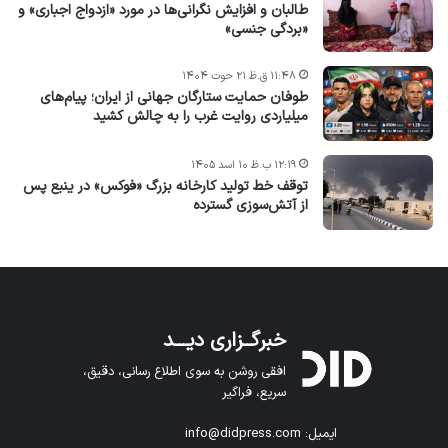
طالبان و افزایش نگرانی‌ها در مورد «ازدواج اجباری» و
«بردگی جنسی»
۱۱:۴۸ ق.ظ ۲۱ حوت ۱۴۰۴
طوفان حمایت ستارگان جهانی از ایران؛ پیام‌های
میلیاردی روایت غرب را به چالش کشید
۱۲:۱۹ ب.ظ ۱۰ اسد ۱۴۰۵
توقف خط تولید کارخانه بزرگ «فوکس» در ینبع پس
از آتش‌سوزی گسترده
خبرگــزاری دیـــد
افقی روشن به سوی اطلاع رسانی، دقیق،
سریع، فراگیر
ایمیل: info@didpress.com