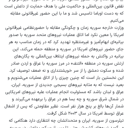
نقض قانون بین‌المللی و حاکمیت ملی با هدف حمایت از داعش است
که به دست اوباما تاسیس شد و ما با این حضور غیرقانونی مقابله
می‌کنیم.
وزارت خارجه سوریه زمان و چگونگی مقابله با حضورنظامی غیرقانونی
امریکا را معین نکرد اما اتاق عملیات نیروهای متحد سوریه با صدور
بیانیه‌ای ابهام‌آمیز و غیرمنتظره تهدید کرد که در زمان مناسب به هر
جای حضور نیروهای امریکا در سوریه و منطقه حمله می‌کند، این
بیانیه در واکنش به حمله نیروهای ایتلاف بین‌المللی به یگان‌های
ارتش سوریه در منطقه «التنف» در مرز سوریه با عراق و اردن صادر
شده و سکوت دمشق را از سر خویشتنداری و نه ضعف توصیف کرد.
این نخستین بار است که چنین چیزی را از اتاق عملیات می‌شنویم و
بعید نیست که به مثابه نیروهای بسیجی جدیدی از سوریه، ایران،
عراق و لبنان باشد که مسئولیت انجام عملیات علیه نیروهای امریکایی
در شمال شرق سوریه و چه بسا هم در عراق را برعهده می‌گیرند و
شمار آن‌ها بالغ بر پنج هزار نفر است. نظیر مقاومتی که پس از اشغال
عراق توسط امریکا در سال ۲۰۰۳ شکل گرفت.
تیلرسون از سوریه، ایران و متحدانشان چه انتظاری دارد هنگامی که
می‌گوید نیروهای کشورش حتی تا پس از سرکوب داعش در سوریه