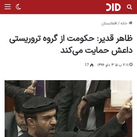
جستجو برای
من
تغییر پ
خانه
/
افغانستان
ظاهر قدیر: حکومت از گروه تروریستی
داعش حمایت می‌کند
۲:۱۱ ب.ظ ۳ دلو ۱۳۹۶
17