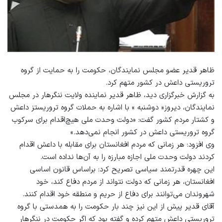
ظاهر قدیر عضو مجلس نمایندگان، حکومت را به حمايت از گروه
تروريستی داعش در کشور متهم کرد.
به گزارش خبرگزاری دید، ظاهر قدیر نماينده ولايت ننگرهار در مجلس
نمایندگان، ديروز« دوشنبه » با اشاره به حملات گروه تروريستز داعش
و کشتار مردم کشور گفت: «دولت وحدت ملی هيچ‌اقدام برای سرکوب
گروه تروريستی داعش در کشور انجام نمی‌دهد.»
وی افزود: هر زمانی که مردم افغانستان برای مقابله با داعش اقدام
کردند دولت وحدت ملی اجازه مبارزه را به آن‌ها نداده است.
این چهره قدرتمند سیاسی تصريح کرد: براساس قانون اساسی
افغانستان، هر زمانی که دولت نتواند از مردم دفاع کند، خود
شهروندان می‌توانند برای دفاع از حريم و منطقه خود اقدام کنند.
آقای قدیر پیش از این نیز چند بار حکومت را به همدستی با گروه
تروریستی داعش متهم کرده و گفته بود که اگر حکومت در ننگرهار