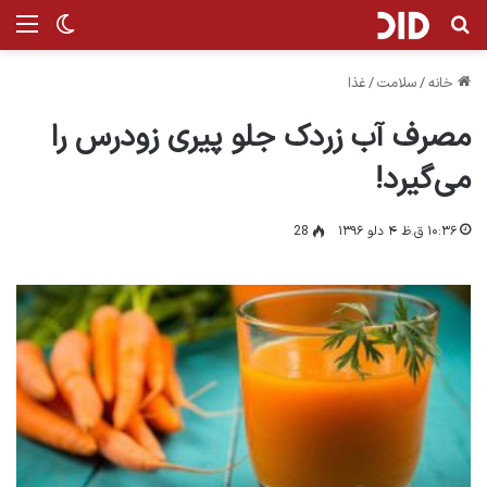
جستجو برای
من
تغییر پ
خانه
/
سلامت
/
غذا
مصرف آب زردک جلو پیری زودرس را
می‌گیرد!
۱۰:۳۶ ق.ظ ۴ دلو ۱۳۹۶
28